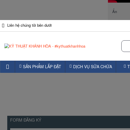
Ẩn
Liên hệ chúng tôi bên dưới
SẢN PHẨM LẮP ĐẶT
DỊCH VỤ SỬA CHỮA
T
FORM ĐĂNG KÝ