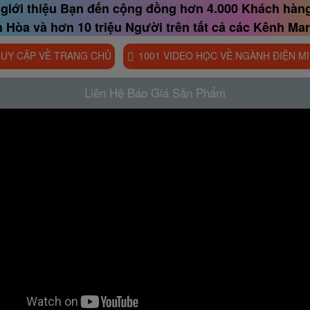
ẽ giới thiệu Bạn đến cộng đồng hơn 4.000 Khách hàng
 Hòa và hơn 10 triệu Người trên tất cả các Kênh Ma
 Chúng tôi nói lời Cảm ơn bằng hành động thực tế,
UY CẬP VỀ TRANG CHỦ
1001 VIDEO HỌC VỀ NGÀNH ĐIỆN MI
 thông, lan tỏa thương hiệu và Bạn sẽ được nhiều n
à bạn không cần phải mất nhiều tiền chạy quảng cáo.
Liên Hệ Báo Giá Sản Phẩm
Hoà thành lập Năm 2014 tại Nha Trang ]
ấm vào đây Website Blog Mẫu: https://trangmauthongtin-kythuatkhanhhoa.blogsp