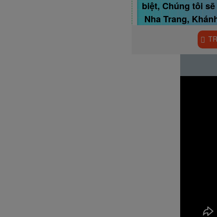
biệt, Chúng tôi s
Nha Trang, Khánh
tôi. Đây là cách
TR
rộng kênh truyền
với chi phí rẻ m
Mời B