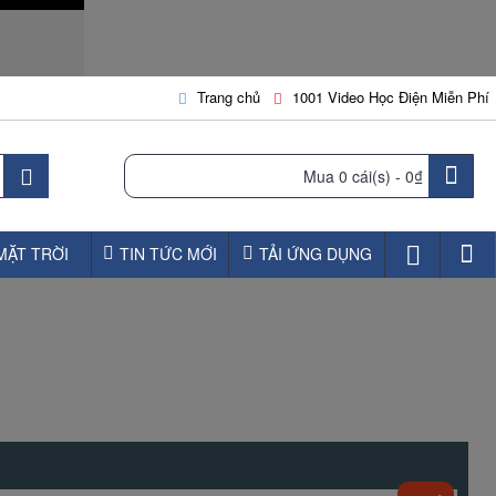
Trang chủ
1001 Video Học Điện Miễn Phí
Mua
0 cái(s) -
0₫
MẶT TRỜI
TIN TỨC MỚI
TẢI ỨNG DỤNG