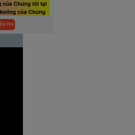
 của Chúng tôi tại
rketing của Chúng
 nhằm giúp Bạn mở
ỄN PHÍ
gười biết đến hơn
 [ Kỹ Thuật Khánh
ot.com