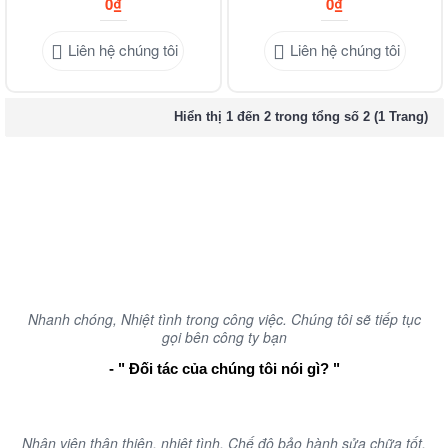
0₫
0₫
Liên hệ chúng tôi
Liên hệ chúng tôi
Hiển thị 1 đến 2 trong tổng số 2 (1 Trang)
Mong Muốn Tạo ra những sản phẩm chất lượng giúp ích cho
cuộc sống tại Nha Trang - Khánh Hòa
Nguyện Vọng Phát Triển Ngành Tự Động Hóa ở Nha Trang -
Khánh Hòa Càng Ngày Phát Triển
Nhanh chóng, Nhiệt tình trong công việc. Chúng tôi sẽ tiếp tục
gọi bên công ty bạn
- " Đối tác của chúng tôi nói gì? "
Nhân viên thân thiện, nhiệt tình. Chế độ bảo hành sửa chữa tốt,