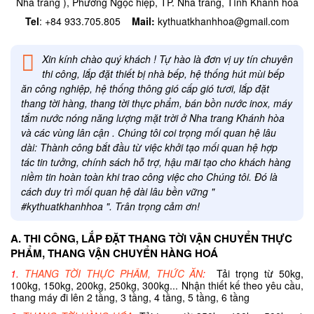
Nha trang ), Phường Ngọc hiệp, TP. Nha trang, Tỉnh Khánh hòa
Tel
: +84 933.705.805
Mail:
kythuatkhanhhoa@gmail.com
Xin kính chào quý khách ! Tự hào là đơn vị uy tín chuyên
thi công, lắp đặt thiết bị nhà bếp, hệ thống hút mùi bếp
ăn công nghiệp, hệ thống thông gió cấp gió tươi, lắp đặt
thang tời hàng, thang tời thực phẩm, bán bồn nước inox, máy
tắm nước nóng năng lượng mặt trời ở Nha trang Khánh hòa
và các vùng lân cận . Chúng tôi coi trọng mối quan hệ lâu
dài: Thành công bắt đầu từ việc khởi tạo mối quan hệ hợp
tác tin tưởng, chính sách hỗ trợ, hậu mãi tạo cho khách hàng
niềm tin hoàn toàn khi trao công việc cho Chúng tôi. Đó là
cách duy trì mối quan hệ dài lâu bền vững "
#kythuatkhanhhoa ". Trân trọng cảm ơn!
A. THI CÔNG, LẮP ĐẶT THANG TỜI VẬN CHUYỂN THỰC
PHẨM, THANG VẬN CHUYỂN HÀNG HOÁ
1.
THANG TỜI THỰC PHẨM, THỨC ĂN
:
Tải trọng từ 50kg,
100kg, 150kg, 200kg, 250kg, 300kg... Nhận thiết kế theo yêu cầu,
thang máy đi lên 2 tầng, 3 tầng, 4 tầng, 5 tầng, 6 tầng