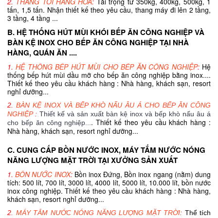
2.
THANG TỜI HÀNG HÓA
:
Tải trọng từ 350kg, 400kg, 500kg, 1
tấn, 1,5 tấn. Nhận thiết kế theo yêu cầu, thang máy đi lên 2 tầng,
3 tầng, 4 tầng ...
B. HỆ THỐNG HÚT MÙI KHÓI BẾP ĂN CÔNG NGHIỆP VÀ
BÀN KỆ INOX CHO BẾP ĂN CÔNG NGHIỆP TẠI NHÀ
HÀNG, QUÁN ĂN ....
1.
HỆ THỐNG BẾP HÚT MÙI CHO BẾP ĂN CÔNG NGHIỆP
:
Hệ
thống bếp hút mùi dầu mỡ cho bếp ăn công nghiệp bằng inox....
Thiết kế theo yêu cầu khách hàng : Nhà hàng, khách sạn, resort
nghỉ dưỡng...
2.
BÀN KỆ INOX VÀ BẾP KHÒ NẤU ÂU Á CHO BẾP ĂN CÔNG
NGHIỆP
:
Thiết kế và sản xuất bàn kệ inox và bếp khò nấu âu á
. Thiết kế theo yêu cầu khách hàng :
cho bếp ăn công nghiệp...
Nhà hàng, khách sạn, resort nghỉ dưỡng...
C. CUNG CẤP BỒN NƯỚC INOX, MÁY TẮM NƯỚC NÓNG
NĂNG LƯỢNG MẶT TRỜI TẠI XƯỞNG SẢN XUẤT
1.
BỒN NƯỚC INOX
:
Bồn inox Đứng, Bồn inox ngang (nằm) dung
tích: 500 lít, 700 lít, 3000 lít, 4000 lít, 5000 lít, 10.000 lít, bồn nước
inox công nghiệp. Thiết kế theo yêu cầu khách hàng : Nhà hàng,
khách sạn, resort nghỉ dưỡng...
2.
MÁY TẮM NƯỚC NÓNG NĂNG LƯỢNG MẶT TRỜI
:
Thể tích