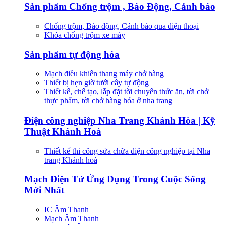
Sản phẩm Chống trộm , Báo Động, Cảnh báo
Chống trộm, Báo động, Cảnh báo qua điện thoại
Khóa chống trộm xe máy
Sản phẩm tự động hóa
Mạch điều khiển thang máy chở hàng
Thiết bị hẹn giờ tưới cây tự động
Thiết kế, chế tạo, lắp đặt tời chuyển thức ăn, tời chở
thực phẩm, tời chở hàng hóa ở nha trang
Điện công nghiệp Nha Trang Khánh Hòa | Kỹ
Thuật Khánh Hoà
Thiết kế thi công sửa chữa điện công nghiệp tại Nha
trang Khánh hoà
Mạch Điện Tử Ứng Dụng Trong Cuộc Sống
Mới Nhất
IC Âm Thanh
Mạch Âm Thanh