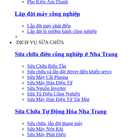
Phụ Kiện Âm Thanh
Lắp đặt máy công nghiệp
Lắp đặt máy phát điện
Lắp đặt lò nướng bánh công nghiệp
+
DỊCH VỤ SỬA CHỮA
Sửa chữa điện công nghiệp ở Nha Trang
Sửa Chữa Biến Tần
Sửa chữa và lắp đặt driver điều khiển servo
Sửa Máy Cắt Plasma
Sửa Máy Hàn Điện Tử
Sửa Nguồn Inverter
Sửa Tủ Điện Công Nghiệp
Sửa Máy Hàn Điện Tử Tig Mig
Sửa Chữa Tự Động Hóa Nha Trang
Sửa chữa, lắp đặt thang máy
Sửa Máy Nén Khí
Sửa Máy Phát Điện