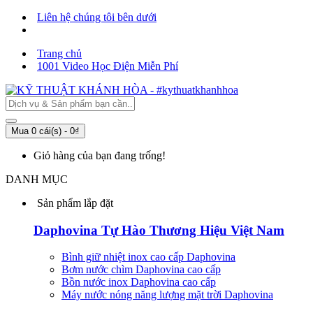
Liên hệ chúng tôi bên dưới
Trang chủ
1001 Video Học Điện Miễn Phí
Mua
0 cái(s) -
0₫
Giỏ hàng của bạn đang trống!
DANH MỤC
Sản phẩm lắp đặt
Daphovina Tự Hào Thương Hiệu Việt Nam
Bình giữ nhiệt inox cao cấp Daphovina
Bơm nước chìm Daphovina cao cấp
Bồn nước inox Daphovina cao cấp
Máy nước nóng năng lượng mặt trời Daphovina