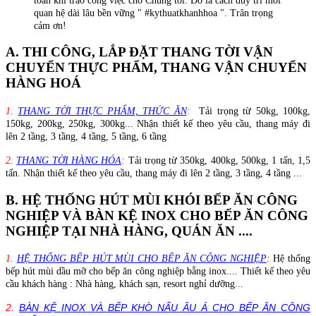
toàn khi trao công việc cho Chúng tôi. Đó là cách duy trì mối
quan hệ dài lâu bền vững " #kythuatkhanhhoa ". Trân trọng
cảm ơn!
A. THI CÔNG, LẮP ĐẶT THANG TỜI VẬN
CHUYỂN THỰC PHẨM, THANG VẬN CHUYỂN
HÀNG HOÁ
1.
THANG TỜI THỰC PHẨM, THỨC ĂN
:
Tải trọng từ 50kg, 100kg,
150kg, 200kg, 250kg, 300kg... Nhận thiết kế theo yêu cầu, thang máy đi
lên 2 tầng, 3 tầng, 4 tầng, 5 tầng, 6 tầng
2.
THANG TỜI HÀNG HÓA
:
Tải trọng từ 350kg, 400kg, 500kg, 1 tấn, 1,5
tấn. Nhận thiết kế theo yêu cầu, thang máy đi lên 2 tầng, 3 tầng, 4 tầng ...
B. HỆ THỐNG HÚT MÙI KHÓI BẾP ĂN CÔNG
NGHIỆP VÀ BÀN KỆ INOX CHO BẾP ĂN CÔNG
NGHIỆP TẠI NHÀ HÀNG, QUÁN ĂN ....
1.
HỆ THỐNG BẾP HÚT MÙI CHO BẾP ĂN CÔNG NGHIỆP
:
Hệ thống
bếp hút mùi dầu mỡ cho bếp ăn công nghiệp bằng inox.... Thiết kế theo yêu
cầu khách hàng : Nhà hàng, khách sạn, resort nghỉ dưỡng...
2.
BÀN KỆ INOX VÀ BẾP KHÒ NẤU ÂU Á CHO BẾP ĂN CÔNG