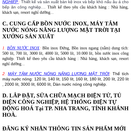
NGHIỆP
:
Thiết kế và sản xuất bàn kệ inox và bếp khò nấu âu á cho
bếp ăn công nghiệp...
. Thiết kế theo yêu cầu khách hàng : Nhà hàng,
khách sạn, resort nghỉ dưỡng...
C. CUNG CẤP BỒN NƯỚC INOX, MÁY TẮM
NƯỚC NÓNG NĂNG LƯỢNG MẶT TRỜI TẠI
XƯỞNG SẢN XUẤT
1.
BỒN NƯỚC INOX
:
Bồn inox Đứng, Bồn inox ngang (nằm) dung tích:
500 lít, 700 lít, 3000 lít, 4000 lít, 5000 lít, 10.000 lít, bồn nước inox công
nghiệp. Thiết kế theo yêu cầu khách hàng : Nhà hàng, khách sạn, resort
nghỉ dưỡng...
2.
MÁY TẮM NƯỚC NÓNG NĂNG LƯỢNG MẶT TRỜI
:
Thể tích
máy nước nóng: 120 lít, 140 lít, 150 lít, 160 lít, 180 lít, 200 lít, 220 lít
, 2000 lít, 3000 lít, 6000 lít, Dàn nước nóng công nghiệp.
D. LẮP ĐẶT, SỬA CHỮA MẠCH ĐIỆN TỬ, TỦ
ĐIỆN CÔNG NGHIỆP, HỆ THỐNG ĐIỆN TỰ
ĐỘNG HOÁ Tại TP. NHA TRANG, TỈNH KHÁNH
HOÀ.
ĐĂNG KÝ NHẬN THÔNG TIN SẢN PHẨM MỚI