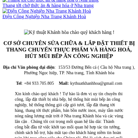
Thang tời chở thức ăn & hàng hóa ở Nha trang
Điện Công Nghiệp Nha Trang Khánh Hoà
CƠ SỞ CHUYÊN SỬA CHỮA & LẮP ĐẶT THIẾT BỊ
THANG CHUYỂN THỰC PHẨM VÀ HÀNG HOÁ,
HÚT MÙI BẾP ĂN CÔNG NGHIỆP
Địa chỉ Văn phòng đại diện
: 153/53 Đường Bến cá ( Cầu hộ Nha trang ),
Phường Ngọc hiệp, TP. Nha trang, Tỉnh Khánh hòa
Tel
: +84 933.705.805
Mail:
kythuatkhanhhoa@gmail.com
Xin kính chào quý khách ! Tự hào là đơn vị uy tín chuyên thi
công, lắp đặt thiết bị nhà bếp, hệ thống hút mùi bếp ăn công
nghiệp, hệ thống thông gió cấp gió tươi, lắp đặt thang tời
hàng, thang tời thực phẩm, bán bồn nước inox, máy tắm nước
nóng năng lượng mặt trời ở Nha trang Khánh hòa và các vùng
lân cận . Chúng tôi coi trọng mối quan hệ lâu dài: Thành
công bắt đầu từ việc khởi tạo mối quan hệ hợp tác tin tưởng,
chính sách hỗ trợ, hậu mãi tạo cho khách hàng niềm tin hoàn