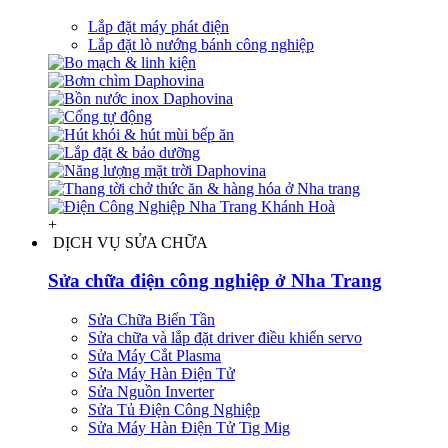
Lắp đặt máy phát điện
Lắp đặt lò nướng bánh công nghiệp
+
DỊCH VỤ SỬA CHỮA
Sửa chữa điện công nghiệp ở Nha Trang
Sửa Chữa Biến Tần
Sửa chữa và lắp đặt driver điều khiển servo
Sửa Máy Cắt Plasma
Sửa Máy Hàn Điện Tử
Sửa Nguồn Inverter
Sửa Tủ Điện Công Nghiệp
Sửa Máy Hàn Điện Tử Tig Mig