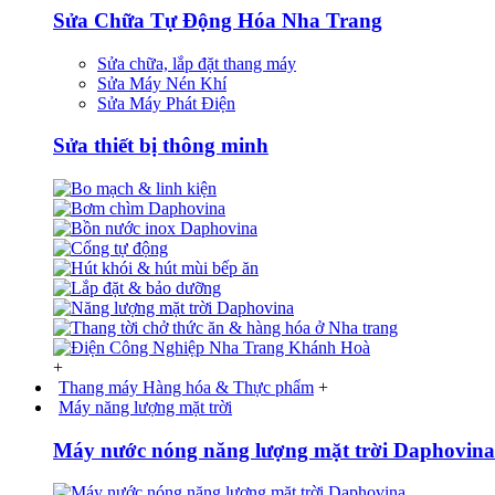
Sửa Chữa Tự Động Hóa Nha Trang
Sửa chữa, lắp đặt thang máy
Sửa Máy Nén Khí
Sửa Máy Phát Điện
Sửa thiết bị thông minh
+
Thang máy Hàng hóa & Thực phẩm
+
Máy năng lượng mặt trời
Máy nước nóng năng lượng mặt trời Daphovina