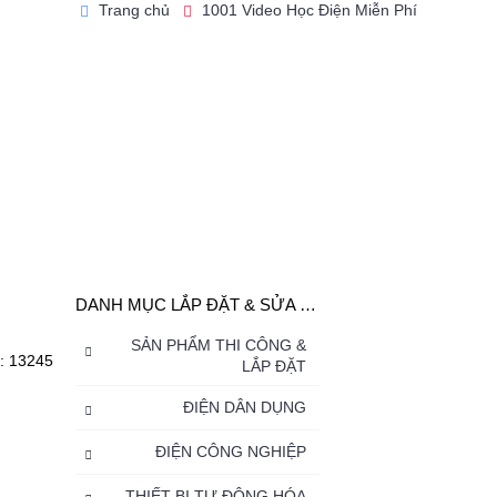
Trang chủ
1001 Video Học Điện Miễn Phí
Mua
0 cái(s) -
0₫
ẶT TRỜI
TIN TỨC MỚI
TẢI ỨNG DỤNG
DANH MỤC LẮP ĐẶT & SỬA CHỮA
SẢN PHẨM THI CÔNG &
h: 13245
LẮP ĐẶT
ĐIỆN DÂN DỤNG
ĐIỆN CÔNG NGHIỆP
THIẾT BỊ TỰ ĐỘNG HÓA