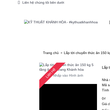
Liên hệ chúng tôi bên dưới
SẢN PHẨM LẮP ĐẶT
DỊCH VỤ SỬA CHỮA
Trang chủ
Lắp tời chuyển thức ăn 150 
Lắp 
Liên Hệ
Nhấp vào Hình ảnh
Nhà 
Mã s
Tình
0₫
Giá c