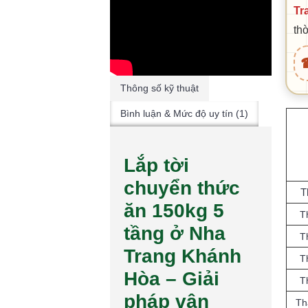
Tr
th
☎
Thông số kỹ thuật
Bình luận & Mức độ uy tín (1)
Lắp tời
chuyển thức
T
ăn 150kg 5
T
tầng ở Nha
T
Trang Khánh
T
Hòa – Giải
T
pháp vận
Th