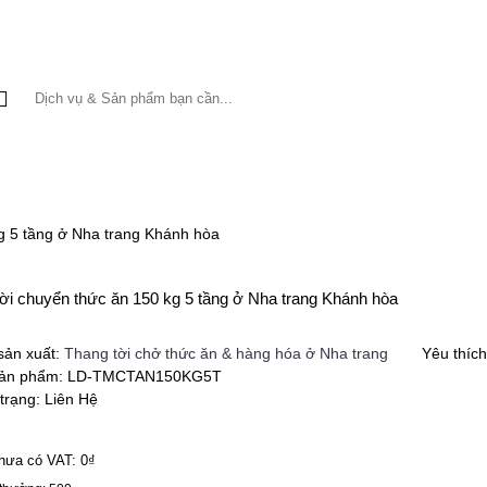
THANG MÁY HÀNG HÓA & THỰC PHẨM
MÁY NĂNG LƯỢNG M
kg 5 tầng ở Nha trang Khánh hòa
tời chuyển thức ăn 150 kg 5 tầng ở Nha trang Khánh hòa
sản xuất:
Thang tời chở thức ăn & hàng hóa ở Nha trang
Yêu thíc
ản phẩm:
LD-TMCTAN150KG5T
 trạng:
Liên Hệ
hưa có VAT: 0₫