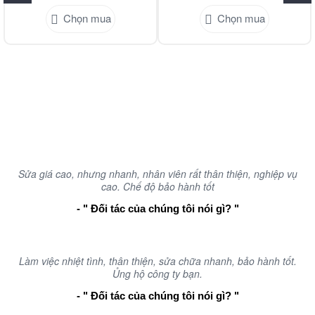
Chọn mua
Chọn mua
Mong Muốn Tạo ra những sản phẩm chất lượng giúp ích cho
cuộc sống tại Nha Trang - Khánh Hòa
Nguyện Vọng Phát Triển Ngành Tự Động Hóa ở Nha Trang -
Khánh Hòa Càng Ngày Phát Triển
Sửa giá cao, nhưng nhanh, nhân viên rất thân thiện, nghiệp vụ
cao. Chế độ bảo hành tốt
- " Đối tác của chúng tôi nói gì? "
Làm việc nhiệt tình, thân thiện, sửa chữa nhanh, bảo hành tốt.
Ủng hộ công ty bạn.
- " Đối tác của chúng tôi nói gì? "