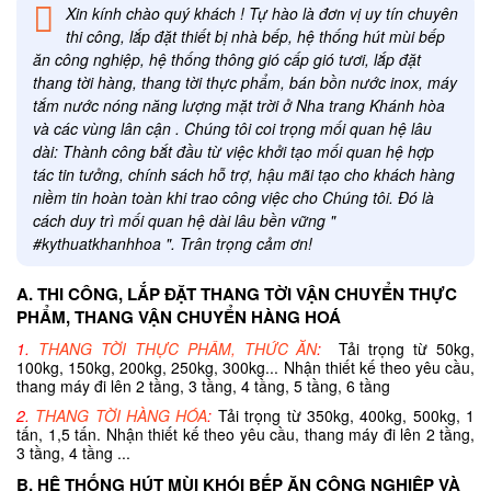
Xin kính chào quý khách ! Tự hào là đơn vị uy tín chuyên
thi công, lắp đặt thiết bị nhà bếp, hệ thống hút mùi bếp
ăn công nghiệp, hệ thống thông gió cấp gió tươi, lắp đặt
thang tời hàng, thang tời thực phẩm, bán bồn nước inox, máy
tắm nước nóng năng lượng mặt trời ở Nha trang Khánh hòa
và các vùng lân cận . Chúng tôi coi trọng mối quan hệ lâu
dài: Thành công bắt đầu từ việc khởi tạo mối quan hệ hợp
tác tin tưởng, chính sách hỗ trợ, hậu mãi tạo cho khách hàng
niềm tin hoàn toàn khi trao công việc cho Chúng tôi. Đó là
cách duy trì mối quan hệ dài lâu bền vững "
#kythuatkhanhhoa ". Trân trọng cảm ơn!
A. THI CÔNG, LẮP ĐẶT THANG TỜI VẬN CHUYỂN THỰC
PHẨM, THANG VẬN CHUYỂN HÀNG HOÁ
1.
THANG TỜI THỰC PHẨM, THỨC ĂN
:
Tải trọng từ 50kg,
100kg, 150kg, 200kg, 250kg, 300kg... Nhận thiết kế theo yêu cầu,
thang máy đi lên 2 tầng, 3 tầng, 4 tầng, 5 tầng, 6 tầng
2.
THANG TỜI HÀNG HÓA
:
Tải trọng từ 350kg, 400kg, 500kg, 1
tấn, 1,5 tấn. Nhận thiết kế theo yêu cầu, thang máy đi lên 2 tầng,
3 tầng, 4 tầng ...
B. HỆ THỐNG HÚT MÙI KHÓI BẾP ĂN CÔNG NGHIỆP VÀ