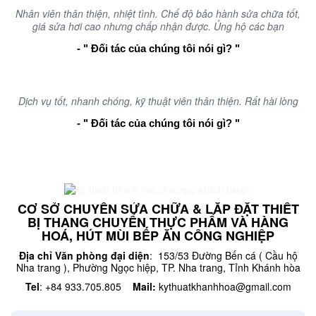
Nhân viên thân thiện, nhiệt tình. Chế độ bảo hành sửa chữa tốt,
giá sửa hơi cao nhưng chấp nhận được. Ủng hộ các bạn
- " Đối tác của chúng tôi nói gì? "
Dịch vụ tốt, nhanh chóng, kỹ thuật viên thân thiện. Rất hài lòng
- " Đối tác của chúng tôi nói gì? "
CƠ SỞ CHUYÊN SỬA CHỮA & LẮP ĐẶT THIẾT
BỊ THANG CHUYỂN THỰC PHẨM VÀ HÀNG
HOÁ, HÚT MÙI BẾP ĂN CÔNG NGHIỆP
Địa chỉ Văn phòng đại diện
: 153/53 Đường Bến cá ( Cầu hộ
Nha trang ), Phường Ngọc hiệp, TP. Nha trang, Tỉnh Khánh hòa
Tel
: +84 933.705.805
Mail:
kythuatkhanhhoa@gmail.com