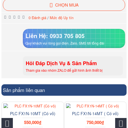
CHỌN MUA
0 Đánh giá
Mức độ Uy tín
/
Liên Hệ: 0933 705 805
Quý khách vui lòng gọi điện, Zalo, SMS tới tổng đài
Hỏi Đáp Dịch Vụ & Sản Phẩm
Tham gia vào nhóm ZALO để gửi hình ảnh thiết bị
Sản phẩm liên quan
PLC FX1N-10MT (Có vỏ)
PLC FX1N-14MT ( Có vỏ)
550,000₫
750,000₫