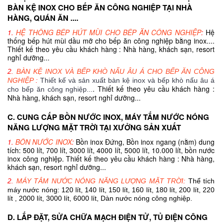
BÀN KỆ INOX CHO BẾP ĂN CÔNG NGHIỆP TẠI NHÀ
HÀNG, QUÁN ĂN ....
1.
HỆ THỐNG BẾP HÚT MÙI CHO BẾP ĂN CÔNG NGHIỆP
:
Hệ
thống bếp hút mùi dầu mỡ cho bếp ăn công nghiệp bằng inox....
Thiết kế theo yêu cầu khách hàng : Nhà hàng, khách sạn, resort
nghỉ dưỡng...
2.
BÀN KỆ INOX VÀ BẾP KHÒ NẤU ÂU Á CHO BẾP ĂN CÔNG
NGHIỆP
:
Thiết kế và sản xuất bàn kệ inox và bếp khò nấu âu á
. Thiết kế theo yêu cầu khách hàng :
cho bếp ăn công nghiệp...
Nhà hàng, khách sạn, resort nghỉ dưỡng...
C. CUNG CẤP BỒN NƯỚC INOX, MÁY TẮM NƯỚC NÓNG
NĂNG LƯỢNG MẶT TRỜI TẠI XƯỞNG SẢN XUẤT
1.
BỒN NƯỚC INOX
:
Bồn inox Đứng, Bồn inox ngang (nằm) dung
tích: 500 lít, 700 lít, 3000 lít, 4000 lít, 5000 lít, 10.000 lít, bồn nước
inox công nghiệp. Thiết kế theo yêu cầu khách hàng : Nhà hàng,
khách sạn, resort nghỉ dưỡng...
2.
MÁY TẮM NƯỚC NÓNG NĂNG LƯỢNG MẶT TRỜI
:
Thể tích
máy nước nóng: 120 lít, 140 lít, 150 lít, 160 lít, 180 lít, 200 lít, 220
lít , 2000 lít, 3000 lít, 6000 lít, Dàn nước nóng công nghiệp.
D. LẮP ĐẶT, SỬA CHỮA MẠCH ĐIỆN TỬ, TỦ ĐIỆN CÔNG