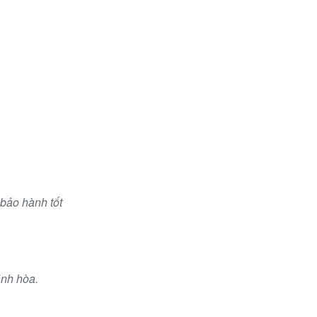
Trang - Khánh Hòa
Ngày Phát Triển
 bảo hành tốt
ánh hòa.