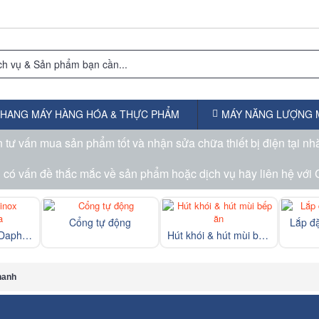
HANG MÁY HÀNG HÓA & THỰC PHẨM
MÁY NĂNG LƯỢNG 
tư vấn mua sản phẩm tốt và nhận sửa chữa thiết bị điện tại nh
có vấn đề thắc mắc về sản phẩm hoặc dịch vụ hãy liên hệ với 
Cổng tự động
Lắp đ
Bồn nước inox Daphovina
Hút khói & hút mùi bếp ăn
hanh