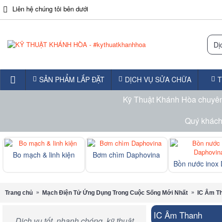
Liên hệ chúng tôi bên dưới
SẢN PHẨM LẮP ĐẶT
DỊCH VỤ SỬA CHỮA
T
Kỹ Thuật Khánh Hòa chuyên 
Quý khách 
Bo mạch & linh kiện
Bơm chìm Daphovina
Trang chủ
Mạch Điện Tử Ứng Dụng Trong Cuộc Sống Mới Nhất
IC Âm T
IC Âm Thanh
Dịch vụ tốt, nhanh chóng, kỹ thuật