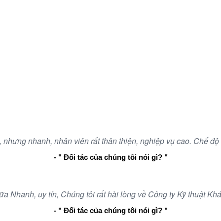
 những sản phẩm chất lượng giúp ích cho cuộc sống tại Nha 
át Triển Ngành Tự Động Hóa ở Nha Trang - Khánh Hòa Càng 
 nhưng nhanh, nhân viên rất thân thiện, nghiệp vụ cao. Chế độ
- " Đối tác của chúng tôi nói gì? "
a Nhanh, uy tín, Chúng tôi rất hài lòng về Công ty Kỹ thuật Kh
- " Đối tác của chúng tôi nói gì? "