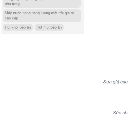
nha trang
Máy nước nóng năng lượng mặt trời giá rẻ
cao cấp
Hút khói bếp ăn
Hút mùi bếp ăn
Mong Muốn Tạo ra
Nguyện Vọng Ph
Sửa giá cao,
Sửa chữ