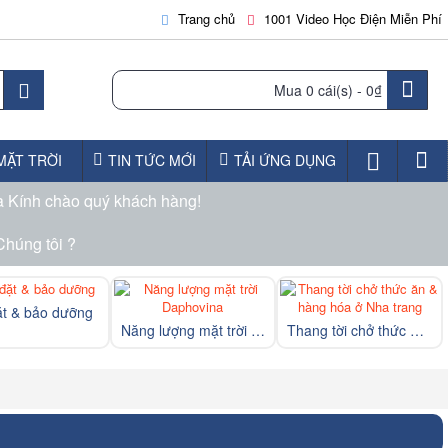
Trang chủ
1001 Video Học Điện Miễn Phí
Mua
0 cái(s) -
0₫
MẶT TRỜI
TIN TỨC MỚI
TẢI ỨNG DỤNG
à Kính chào quý khách hàng!
Chúng tôi ?
ặt & bảo dưỡng
Năng lượng mặt trời Daphovina
Thang tời chở thức ăn & hàng hóa ở Nha trang