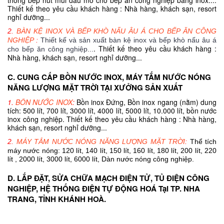
thống bếp hút mùi dầu mỡ cho bếp ăn công nghiệp bằng inox....
Thiết kế theo yêu cầu khách hàng : Nhà hàng, khách sạn, resort
nghỉ dưỡng...
2.
BÀN KỆ INOX VÀ BẾP KHÒ NẤU ÂU Á CHO BẾP ĂN CÔNG
NGHIỆP
:
Thiết kế và sản xuất bàn kệ inox và bếp khò nấu âu á
. Thiết kế theo yêu cầu khách hàng :
cho bếp ăn công nghiệp...
Nhà hàng, khách sạn, resort nghỉ dưỡng...
C. CUNG CẤP BỒN NƯỚC INOX, MÁY TẮM NƯỚC NÓNG
NĂNG LƯỢNG MẶT TRỜI TẠI XƯỞNG SẢN XUẤT
1.
BỒN NƯỚC INOX
:
Bồn inox Đứng, Bồn inox ngang (nằm) dung
tích: 500 lít, 700 lít, 3000 lít, 4000 lít, 5000 lít, 10.000 lít, bồn nước
inox công nghiệp. Thiết kế theo yêu cầu khách hàng : Nhà hàng,
khách sạn, resort nghỉ dưỡng...
2.
MÁY TẮM NƯỚC NÓNG NĂNG LƯỢNG MẶT TRỜI
:
Thể tích
máy nước nóng: 120 lít, 140 lít, 150 lít, 160 lít, 180 lít, 200 lít, 220
lít , 2000 lít, 3000 lít, 6000 lít, Dàn nước nóng công nghiệp.
D. LẮP ĐẶT, SỬA CHỮA MẠCH ĐIỆN TỬ, TỦ ĐIỆN CÔNG
NGHIỆP, HỆ THỐNG ĐIỆN TỰ ĐỘNG HOÁ Tại TP. NHA
TRANG, TỈNH KHÁNH HOÀ.