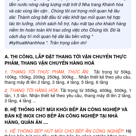
tắm nước nóng năng lượng mặt trời ở Nha trang Khánh hòa
và các vùng lân cận . Chúng tôi coi trọng mối quan hệ lâu
dài: Thành công bắt đầu từ việc khởi tạo mối quan hệ hợp
tác tin tưởng, chính sách hỗ trợ, hậu mãi tạo cho khách hàng
niềm tin hoàn toàn khi trao công việc cho Chúng tôi. Đó là
cách duy trì mối quan hệ dài lâu bền vững "
#kythuatkhanhhoa ". Trân trọng cảm ơn!
A. THI CÔNG, LẮP ĐẶT THANG TỜI VẬN CHUYỂN THỰC
PHẨM, THANG VẬN CHUYỂN HÀNG HOÁ
1.
THANG TỜI THỰC PHẨM, THỨC ĂN
:
Tải trọng từ 50kg,
100kg, 150kg, 200kg, 250kg, 300kg... Nhận thiết kế theo yêu cầu,
thang máy đi lên 2 tầng, 3 tầng, 4 tầng, 5 tầng, 6 tầng
2.
THANG TỜI HÀNG HÓA
:
Tải trọng từ 350kg, 400kg, 500kg, 1
tấn, 1,5 tấn. Nhận thiết kế theo yêu cầu, thang máy đi lên 2 tầng,
3 tầng, 4 tầng ...
B. HỆ THỐNG HÚT MÙI KHÓI BẾP ĂN CÔNG NGHIỆP VÀ
BÀN KỆ INOX CHO BẾP ĂN CÔNG NGHIỆP TẠI NHÀ
HÀNG, QUÁN ĂN ....
1.
HỆ THỐNG BẾP HÚT MÙI CHO BẾP ĂN CÔNG NGHIỆP
:
Hệ