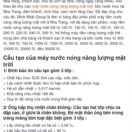
Nhà hàng, khách sạn, khu du lịch tại Nha Trang ngày càng nhiều, kéo
theo đó nhu cầu
máy nước nóng năng lượng mặt trời
, bồn nước inox tại
Nha Trang, diên khánh, ninh hòa, cam ranh tăng Cao. Để đáp ứng nhu
cầu đó, Minh Nhật Group là đơn vị hàng đầu phân phối máy tắm nước
nóng năng lượng mặt trời ở Nha Trang, với đa dạng sản phẩm: máy tắm
nước nóng năng lượng mặt trời từ 120 lít, 140 lít, 150 lít, 160 lít, 180 lít,
200 lít, 220 lít, 240 lít, 300 lít, hệ thống máy tắm năng lượng mặt trời
trung tâm nhà hàng và khách sạn ở nha trang và bồn nước inox từ 300
lít, 500 lít, 700 lít, 1000 lít, 1500 lít, 2000 lít, 3000 lít, 4000 lít, 5000 lít,
10000 lít, 20000 lít, đến 30000 lít.
Cấu tạo của máy nước nóng năng lượng mặt
trời
1/ Bình bảo ôn cấu tạo gồm 3 lớp :
+ Chất liệu Inox SUS 304 cao cấp, siêu bền .
+ Lớp cách nhiệt được làm từ hợp chất bảo ôn phức hợp .
+ Hệ số dẫn nhiệt < 0,017 kw/mk.
+ Khả năng chịu nhiệt 160 độ
+ Duy trì độ nóng của nước trong thời gian dài.
2/ Ống hấp thụ nhiệt chân không: Cấu tạo hai lớp chịu va
đập cao, ở giữa là chân không. Bề mặt thân ống bên trong
tráng màng kim loại đặc biệt gồm 3 lớp :
+ Lớp chống tản nhiệt có hệ số < 0,06 %.
+ Lớp hấp thụ nhiệt có hệ số > 93 %.