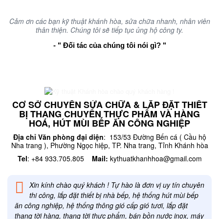
Cảm ơn các bạn kỹ thuật khánh hòa, sửa chữa nhanh, nhân viên
thân thiện. Chúng tôi sẽ tiếp tục ủng hộ công ty.
- " Đối tác của chúng tôi nói gì? "
CƠ SỞ CHUYÊN SỬA CHỮA & LẮP ĐẶT THIẾT
BỊ THANG CHUYỂN THỰC PHẨM VÀ HÀNG
HOÁ, HÚT MÙI BẾP ĂN CÔNG NGHIỆP
Địa chỉ Văn phòng đại diện
: 153/53 Đường Bến cá ( Cầu hộ
Nha trang ), Phường Ngọc hiệp, TP. Nha trang, Tỉnh Khánh hòa
Tel
: +84 933.705.805
Mail:
kythuatkhanhhoa@gmail.com
Xin kính chào quý khách ! Tự hào là đơn vị uy tín chuyên
thi công, lắp đặt thiết bị nhà bếp, hệ thống hút mùi bếp
ăn công nghiệp, hệ thống thông gió cấp gió tươi, lắp đặt
thang tời hàng, thang tời thực phẩm, bán bồn nước inox, máy