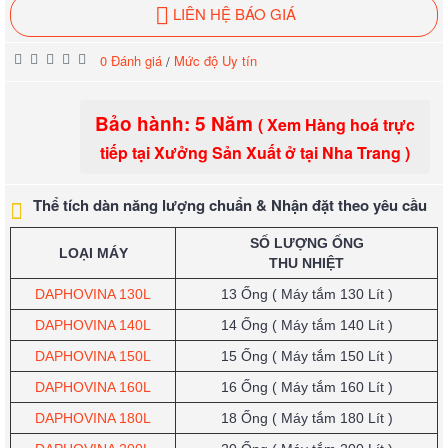
LIÊN HỆ BÁO GIÁ
0 Đánh giá
Mức độ Uy tín
/
Bảo hành: 5 Năm
( Xem Hàng hoá trực
tiếp tại Xưởng Sản Xuất ở tại Nha Trang )
Thể tích dàn năng lượng chuẩn & Nhận đặt theo yêu cầu
SỐ LƯỢNG ỐNG
LOẠI MÁY
THU NHIỆT
DAPHOVINA 130L
13 Ống ( Máy tắm 130 Lít )
DAPHOVINA 140L
14 Ống
( Máy tắm 140 Lít )
DAPHOVINA 150L
15 Ống
( Máy tắm 150 Lít )
DAPHOVINA 160L
16 Ống
( Máy tắm 160 Lít )
DAPHOVINA 180L
18 Ống
( Máy tắm 180 Lít )