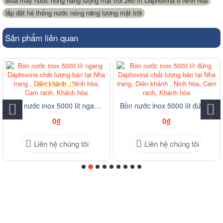
Mua máy nước nóng năng lượng mặt trời 260 lít Daphovina ở Ninh hòa
,
lắp đặt hệ thống nước nóng năng lượng mặt trời
Sản phẩm liên quan
Bồn nước inox 5000 lít ngang Daphovina chất lượng bán tại Nha trang , Diên khánh , Ninh hòa, Cam ranh, Khánh hòa
Bồn nước inox 5000 lít đứng Daphovina chất lượng bán tại Nha trang, Diên khánh , Ninh hòa, Cam ranh, Khánh hòa
0₫
0₫
Liên hệ chúng tôi
Liên hệ chúng tôi
Mong Muốn Tạo ra những sản phẩm chất lượng giúp ích cho
cuộc sống tại Nha Trang - Khánh Hòa
Nguyện Vọng Phát Triển Ngành Tự Động Hóa ở Nha Trang -