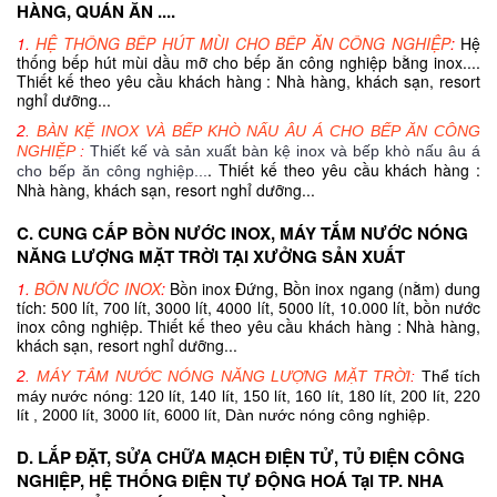
HÀNG, QUÁN ĂN ....
1.
HỆ THỐNG BẾP HÚT MÙI CHO BẾP ĂN CÔNG NGHIỆP
:
Hệ
thống bếp hút mùi dầu mỡ cho bếp ăn công nghiệp bằng inox....
Thiết kế theo yêu cầu khách hàng : Nhà hàng, khách sạn, resort
nghỉ dưỡng...
2.
BÀN KỆ INOX VÀ BẾP KHÒ NẤU ÂU Á CHO BẾP ĂN CÔNG
NGHIỆP
:
Thiết kế và sản xuất bàn kệ inox và bếp khò nấu âu á
. Thiết kế theo yêu cầu khách hàng :
cho bếp ăn công nghiệp...
Nhà hàng, khách sạn, resort nghỉ dưỡng...
C. CUNG CẤP BỒN NƯỚC INOX, MÁY TẮM NƯỚC NÓNG
NĂNG LƯỢNG MẶT TRỜI TẠI XƯỞNG SẢN XUẤT
1.
BỒN NƯỚC INOX
:
Bồn inox Đứng, Bồn inox ngang (nằm) dung
tích: 500 lít, 700 lít, 3000 lít, 4000 lít, 5000 lít, 10.000 lít, bồn nước
inox công nghiệp. Thiết kế theo yêu cầu khách hàng : Nhà hàng,
khách sạn, resort nghỉ dưỡng...
2.
MÁY TẮM NƯỚC NÓNG NĂNG LƯỢNG MẶT TRỜI
:
Thể tích
máy nước nóng: 120 lít, 140 lít, 150 lít, 160 lít, 180 lít, 200 lít, 220
lít , 2000 lít, 3000 lít, 6000 lít, Dàn nước nóng công nghiệp.
D. LẮP ĐẶT, SỬA CHỮA MẠCH ĐIỆN TỬ, TỦ ĐIỆN CÔNG
NGHIỆP, HỆ THỐNG ĐIỆN TỰ ĐỘNG HOÁ Tại TP. NHA