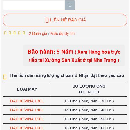
LIÊN HỆ BÁO GIÁ
2 Đánh giá
Mức độ Uy tín
/
Bảo hành: 5 Năm
( Xem Hàng hoá trực
tiếp tại Xưởng Sản Xuất ở tại Nha Trang )
Thể tích dàn năng lượng chuẩn & Nhận đặt theo yêu cầu
SỐ LƯỢNG ỐNG
LOẠI MÁY
THU NHIỆT
DAPHOVINA 130L
13 Ống ( Máy tắm 130 Lít )
DAPHOVINA 140L
14 Ống
( Máy tắm 140 Lít )
DAPHOVINA 150L
15 Ống
( Máy tắm 150 Lít )
DAPHOVINA 160L
16 Ống
( Máy tắm 160 Lít )