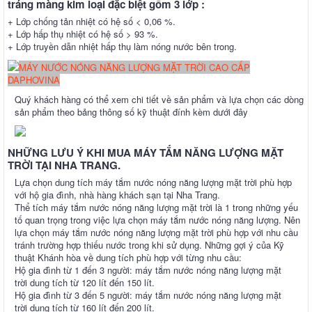
tráng màng kim loại đặc biệt gồm 3 lớp :
+ Lớp chống tản nhiệt có hệ số < 0,06 %.
+ Lớp hấp thụ nhiệt có hệ số > 93 %.
+ Lớp truyền dẫn nhiệt hấp thụ làm nóng nước bên trong.
MÁY NƯỚC NÓNG NĂNG LƯỢNG MẶT TRỜI CAO CẤP
DAPHOVINA
Quý khách hàng có thể xem chi tiết về sản phẩm và lựa chọn các dòng
sản phẩm theo bảng thông số kỹ thuật đính kèm dưới đây
NHỮNG LƯU Ý KHI MUA MÁY TẮM NĂNG LƯỢNG MẶT
TRỜI TẠI NHA TRANG.
Lựa chọn dung tích máy tắm nước nóng năng lượng mặt trời phù hợp
với hộ gia đình, nhà hàng khách sạn tại Nha Trang.
Thể tích máy tắm nước nóng năng lượng mặt trời là 1 trong những yếu
tố quan trọng trong việc lựa chọn máy tắm nước nóng năng lượng. Nên
lựa chọn máy tắm nước nóng năng lượng mặt trời phù hợp với nhu cầu
tránh trường hợp thiếu nước trong khi sử dụng. Những gợi ý của Kỹ
thuật Khánh hòa về dung tích phù hợp với từng nhu cầu:
Hộ gia đình từ 1 đến 3 người: máy tắm nước nóng năng lượng mặt
trời dung tích từ 120 lít đến 150 lít.
Hộ gia đình từ 3 đến 5 người: máy tắm nước nóng năng lượng mặt
trời dung tích từ 160 lít đến 200 lít.