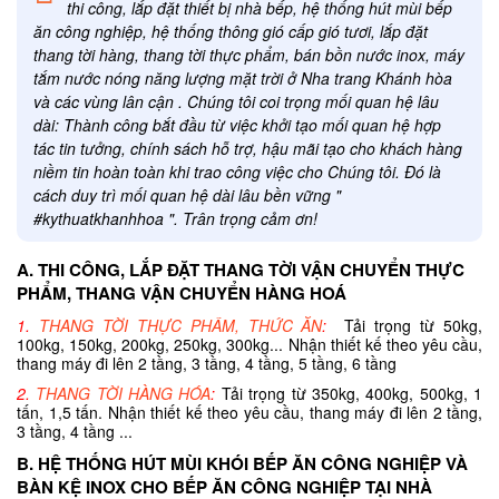
thi công, lắp đặt thiết bị nhà bếp, hệ thống hút mùi bếp
ăn công nghiệp, hệ thống thông gió cấp gió tươi, lắp đặt
thang tời hàng, thang tời thực phẩm, bán bồn nước inox, máy
tắm nước nóng năng lượng mặt trời ở Nha trang Khánh hòa
và các vùng lân cận . Chúng tôi coi trọng mối quan hệ lâu
dài: Thành công bắt đầu từ việc khởi tạo mối quan hệ hợp
tác tin tưởng, chính sách hỗ trợ, hậu mãi tạo cho khách hàng
niềm tin hoàn toàn khi trao công việc cho Chúng tôi. Đó là
cách duy trì mối quan hệ dài lâu bền vững "
#kythuatkhanhhoa ". Trân trọng cảm ơn!
A. THI CÔNG, LẮP ĐẶT THANG TỜI VẬN CHUYỂN THỰC
PHẨM, THANG VẬN CHUYỂN HÀNG HOÁ
1.
THANG TỜI THỰC PHẨM, THỨC ĂN
:
Tải trọng từ 50kg,
100kg, 150kg, 200kg, 250kg, 300kg... Nhận thiết kế theo yêu cầu,
thang máy đi lên 2 tầng, 3 tầng, 4 tầng, 5 tầng, 6 tầng
2.
THANG TỜI HÀNG HÓA
:
Tải trọng từ 350kg, 400kg, 500kg, 1
tấn, 1,5 tấn. Nhận thiết kế theo yêu cầu, thang máy đi lên 2 tầng,
3 tầng, 4 tầng ...
B. HỆ THỐNG HÚT MÙI KHÓI BẾP ĂN CÔNG NGHIỆP VÀ
BÀN KỆ INOX CHO BẾP ĂN CÔNG NGHIỆP TẠI NHÀ