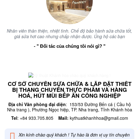
Nhân viên thân thiện, nhiệt tình. Chế độ bảo hành sửa chữa tốt,
giá sửa hơi cao nhưng chấp nhận được. Ủng hộ các bạn
- " Đối tác của chúng tôi nói gì? "
CƠ SỞ CHUYÊN SỬA CHỮA & LẮP ĐẶT THIẾT
BỊ THANG CHUYỂN THỰC PHẨM VÀ HÀNG
HOÁ, HÚT MÙI BẾP ĂN CÔNG NGHIỆP
Địa chỉ Văn phòng đại diện
: 153/53 Đường Bến cá ( Cầu hộ
Nha trang ), Phường Ngọc hiệp, TP. Nha trang, Tỉnh Khánh hòa
Tel
: +84 933.705.805
Mail:
kythuatkhanhhoa@gmail.com
Xin kính chào quý khách ! Tự hào là đơn vị uy tín chuyên