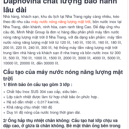
Daphovina chất lượng bảo hành
lâu dài
Nhà hàng, khách sạn, khu du lịch tại Nha Trang ngày càng nhiều, kéo
theo đó nhu cầu
máy nước nóng năng lượng mặt trời
, bồn nước inox tại
Nha Trang, diên khánh, ninh hòa, cam ranh tăng Cao. Để đáp ứng nhu
cầu đó, Minh Nhật Group là đơn vị hàng đầu phân phối máy tắm nước
nóng năng lượng mặt trời ở Nha Trang, với đa dạng sản phẩm: máy tắm
nước nóng năng lượng mặt trời từ 120 lít, 140 lít, 150 lít, 160 lít, 180 lít,
200 lít, 220 lít, 240 lít, 300 lít, hệ thống máy tắm năng lượng mặt trời
trung tâm nhà hàng và khách sạn ở nha trang và bồn nước inox từ 300
lít, 500 lít, 700 lít, 1000 lít, 1500 lít, 2000 lít, 3000 lít, 4000 lít, 5000 lít,
10000 lít, 20000 lít, đến 30000 lít.
Cấu tạo của máy nước nóng năng lượng mặt
trời
1/ Bình bảo ôn cấu tạo gồm 3 lớp :
+ Chất liệu Inox SUS 304 cao cấp, siêu bền .
+ Lớp cách nhiệt được làm từ hợp chất bảo ôn phức hợp .
+ Hệ số dẫn nhiệt < 0,017 kw/mk.
+ Khả năng chịu nhiệt 160 độ
+ Duy trì độ nóng của nước trong thời gian dài.
2/ Ống hấp thụ nhiệt chân không: Cấu tạo hai lớp chịu va
đập cao, ở giữa là chân không. Bề mặt thân ống bên trong