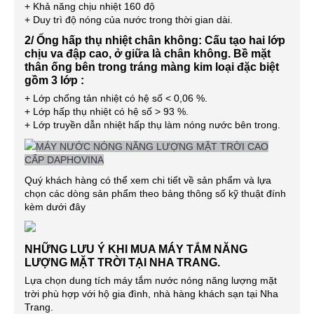
+ Khả năng chịu nhiệt 160 độ
+ Duy trì độ nóng của nước trong thời gian dài.
2/ Ống hấp thụ nhiệt chân không: Cấu tạo hai lớp
chịu va đập cao, ở giữa là chân không. Bề mặt
thân ống bên trong tráng màng kim loại đặc biệt
gồm 3 lớp :
+ Lớp chống tản nhiệt có hệ số < 0,06 %.
+ Lớp hấp thụ nhiệt có hệ số > 93 %.
+ Lớp truyền dẫn nhiệt hấp thụ làm nóng nước bên trong.
MÁY NƯỚC NÓNG NĂNG LƯỢNG MẶT TRỜI CAO
CẤP DAPHOVINA
Quý khách hàng có thể xem chi tiết về sản phẩm và lựa
chọn các dòng sản phẩm theo bảng thông số kỹ thuật đính
kèm dưới đây
NHỮNG LƯU Ý KHI MUA MÁY TẮM NĂNG
LƯỢNG MẶT TRỜI TẠI NHA TRANG.
Lựa chọn dung tích máy tắm nước nóng năng lượng mặt
trời phù hợp với hộ gia đình, nhà hàng khách sạn tại Nha
Trang.