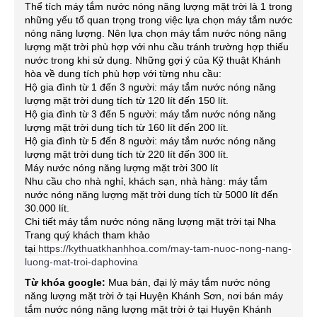
Thể tích máy tắm nước nóng năng lượng mặt trời là 1 trong
những yếu tố quan trọng trong việc lựa chọn máy tắm nước
nóng năng lượng. Nên lựa chọn máy tắm nước nóng năng
lượng mặt trời phù hợp với nhu cầu tránh trường hợp thiếu
nước trong khi sử dụng. Những gợi ý của Kỹ thuật Khánh
hòa về dung tích phù hợp với từng nhu cầu:
Hộ gia đình từ 1 đến 3 người: máy tắm nước nóng năng
lượng mặt trời dung tích từ 120 lít đến 150 lít.
Hộ gia đình từ 3 đến 5 người: máy tắm nước nóng năng
lượng mặt trời dung tích từ 160 lít đến 200 lít.
Hộ gia đình từ 5 đến 8 người: máy tắm nước nóng năng
lượng mặt trời dung tích từ 220 lít đến 300 lít.
Máy nước nóng năng lượng mặt trời 300 lít
Nhu cầu cho nhà nghỉ, khách sạn, nhà hàng: máy tắm
nước nóng năng lượng mặt trời dung tích từ 5000 lít đến
30.000 lít.
Chi tiết máy tắm nước nóng năng lượng mặt trời tại Nha
Trang quý khách tham khảo
tại
https://kythuatkhanhhoa.com/may-tam-nuoc-nong-nang-
luong-mat-troi-daphovina
Từ khóa google:
Mua bán, đại lý máy tắm nước nóng
năng lượng mặt trời ở tại Huyện Khánh Sơn, nơi bán máy
tắm nước nóng năng lượng mặt trời ở tại Huyện Khánh