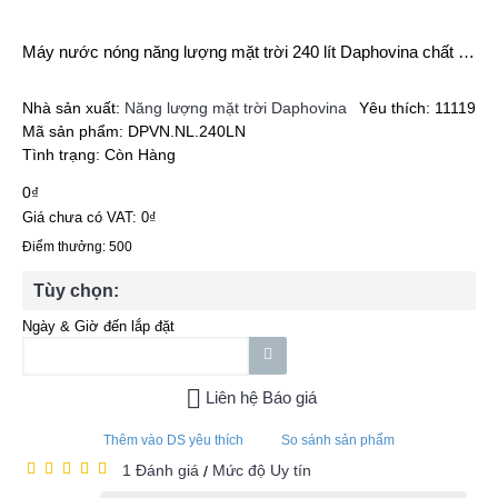
Máy nước nóng năng lượng mặt trời 240 lít Daphovina chất lượng bảo hành ở nha trang, diên khánh, cam ranh, ninh hòa, khánh hòa
Nhà sản xuất:
Năng lượng mặt trời Daphovina
Yêu thích: 11119
Mã sản phẩm:
DPVN.NL.240LN
Tình trạng:
Còn Hàng
0₫
Giá chưa có VAT: 0₫
Điểm thưởng: 500
Tùy chọn:
Ngày & Giờ đến lắp đặt
Liên hệ Báo giá
Thêm vào DS yêu thích
So sánh sản phẩm
1 Đánh giá
Mức độ Uy tín
/