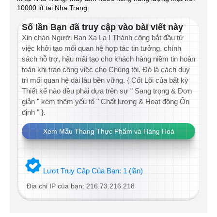
10000 lít tại Nha Trang.
Số lần Bạn đã truy cập vào bài viết này
Xin chào Người Bạn Xa Lạ ! Thành công bắt đầu từ
việc khởi tạo mối quan hệ hợp tác tin tưởng, chính
sách hỗ trợ, hậu mãi tạo cho khách hàng niềm tin hoàn
toàn khi trao công việc cho Chúng tôi. Đó là cách duy
trì mối quan hệ dài lâu bền vững. { Cốt Lõi của bất kỳ
Thiết kế nào đều phải dựa trên sự " Sang trọng & Đơn
giản " kèm thêm yếu tố " Chất lượng & Hoạt động Ổn
định " }.
Xem Mẫu Thang Thực Phẩm và Hàng Hoá
Lượt Truy Cập Của Bạn:
1 (lần)
Địa chỉ IP của bạn: 216.73.216.218