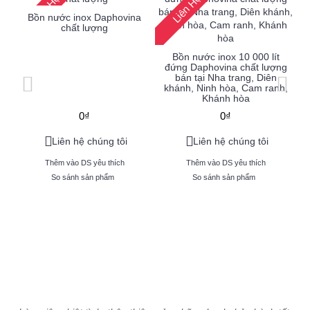
Liên Hệ
Liên Hệ
Bồn nước inox Daphovina
chất lượng
Bồn nước inox 10 000 lít
đứng Daphovina chất lượng
n
bán tại Nha trang, Diên
b
khánh, Ninh hòa, Cam ranh,
,
Khánh hòa
0₫
0₫
Liên hệ chúng tôi
Liên hệ chúng tôi
Thêm vào DS yêu thích
Thêm vào DS yêu thích
So sánh sản phẩm
So sánh sản phẩm
Mong Muốn Tạo ra những sản phẩm chất lượng giúp ích cho cuộc
sống tại Nha Trang - Khánh Hòa
Nguyện Vọng Phát Triển Ngành Tự Động Hóa ở Nha Trang -
Khánh Hòa Càng Ngày Phát Triển