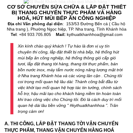
CƠ SỞ CHUYÊN SỬA CHỮA & LẮP ĐẶT THIẾT
BỊ THANG CHUYỂN THỰC PHẨM VÀ HÀNG
HOÁ, HÚT MÙI BẾP ĂN CÔNG NGHIỆP
Địa chỉ Văn phòng đại diện
: 153/53 Đường Bến cá ( Cầu hộ
Nha trang ), Phường Ngọc hiệp, TP. Nha trang, Tỉnh Khánh hòa
Tel
: +84 933.705.805
Mail:
kythuatkhanhhoa@gmail.com
Xin kính chào quý khách ! Tự hào là đơn vị uy tín
chuyên thi công, lắp đặt thiết bị nhà bếp, hệ thống hút
mùi bếp ăn công nghiệp, hệ thống thông gió cấp gió
tươi, lắp đặt thang tời hàng, thang tời thực phẩm, bán
bồn nước inox, máy tắm nước nóng năng lượng mặt trời
ở Nha trang Khánh hòa và các vùng lân cận . Chúng tôi
coi trọng mối quan hệ lâu dài: Thành công bắt đầu từ
việc khởi tạo mối quan hệ hợp tác tin tưởng, chính sách
hỗ trợ, hậu mãi tạo cho khách hàng niềm tin hoàn toàn
khi trao công việc cho Chúng tôi. Đó là cách duy trì mối
quan hệ dài lâu bền vững " #kythuatkhanhhoa ". Trân
trọng cảm ơn!
A. THI CÔNG, LẮP ĐẶT THANG TỜI VẬN CHUYỂN
THỰC PHẨM, THANG VẬN CHUYỂN HÀNG HOÁ