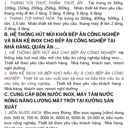
1.
THANG TỜI THỰC PHẨM, THỨC ĂN
:
Tải trọng từ 50kg,
100kg, 150kg, 200kg, 250kg, 300kg... Nhận thiết kế theo yêu cầu,
thang máy đi lên 2 tầng, 3 tầng, 4 tầng, 5 tầng, 6 tầng
2.
THANG TỜI HÀNG HÓA
:
Tải trọng từ 350kg, 400kg, 500kg, 1
tấn, 1,5 tấn. Nhận thiết kế theo yêu cầu, thang máy đi lên 2 tầng,
3 tầng, 4 tầng ...
B. HỆ THỐNG HÚT MÙI KHÓI BẾP ĂN CÔNG NGHIỆP
VÀ BÀN KỆ INOX CHO BẾP ĂN CÔNG NGHIỆP TẠI
NHÀ HÀNG, QUÁN ĂN ....
1.
HỆ THỐNG BẾP HÚT MÙI CHO BẾP ĂN CÔNG NGHIỆP
:
Hệ
thống bếp hút mùi dầu mỡ cho bếp ăn công nghiệp bằng inox....
Thiết kế theo yêu cầu khách hàng : Nhà hàng, khách sạn, resort
nghỉ dưỡng...
2.
BÀN KỆ INOX VÀ BẾP KHÒ NẤU ÂU Á CHO BẾP ĂN CÔNG
NGHIỆP
:
Thiết kế và sản xuất bàn kệ inox và bếp khò nấu âu á
cho bếp ăn công nghiệp...
. Thiết kế theo yêu cầu khách hàng :
Nhà hàng, khách sạn, resort nghỉ dưỡng...
C. CUNG CẤP BỒN NƯỚC INOX, MÁY TẮM NƯỚC
NÓNG NĂNG LƯỢNG MẶT TRỜI TẠI XƯỞNG SẢN
XUẤT
1.
BỒN NƯỚC INOX
:
Bồn inox Đứng, Bồn inox ngang (nằm) dung
tích: 500 lít, 700 lít, 3000 lít, 4000 lít, 5000 lít, 10.000 lít, bồn nước
inox công nghiệp. Thiết kế theo yêu cầu khách hàng : Nhà hàng,