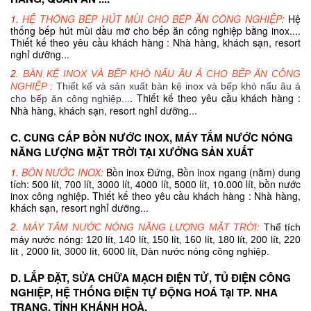
1.
HỆ THỐNG BẾP HÚT MÙI CHO BẾP ĂN CÔNG NGHIỆP
:
Hệ
thống bếp hút mùi dầu mỡ cho bếp ăn công nghiệp bằng inox....
Thiết kế theo yêu cầu khách hàng : Nhà hàng, khách sạn, resort
nghỉ dưỡng...
2.
BÀN KỆ INOX VÀ BẾP KHÒ NẤU ÂU Á CHO BẾP ĂN CÔNG
NGHIỆP
:
Thiết kế và sản xuất bàn kệ inox và bếp khò nấu âu á
. Thiết kế theo yêu cầu khách hàng :
cho bếp ăn công nghiệp...
Nhà hàng, khách sạn, resort nghỉ dưỡng...
C. CUNG CẤP BỒN NƯỚC INOX, MÁY TẮM NƯỚC NÓNG
NĂNG LƯỢNG MẶT TRỜI TẠI XƯỞNG SẢN XUẤT
1.
BỒN NƯỚC INOX
:
Bồn inox Đứng, Bồn inox ngang (nằm) dung
tích: 500 lít, 700 lít, 3000 lít, 4000 lít, 5000 lít, 10.000 lít, bồn nước
inox công nghiệp. Thiết kế theo yêu cầu khách hàng : Nhà hàng,
khách sạn, resort nghỉ dưỡng...
2.
MÁY TẮM NƯỚC NÓNG NĂNG LƯỢNG MẶT TRỜI
:
Thể tích
máy nước nóng: 120 lít, 140 lít, 150 lít, 160 lít, 180 lít, 200 lít, 220
lít , 2000 lít, 3000 lít, 6000 lít, Dàn nước nóng công nghiệp.
D. LẮP ĐẶT, SỬA CHỮA MẠCH ĐIỆN TỬ, TỦ ĐIỆN CÔNG
NGHIỆP, HỆ THỐNG ĐIỆN TỰ ĐỘNG HOÁ Tại TP. NHA
TRANG, TỈNH KHÁNH HOÀ.