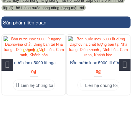
Mua máy nước nóng năng lượng mặt trời 200 lít Daphovina ở Ninh hòa
,
lắp đặt hệ thống nước nóng năng lượng mặt trời
Sản phẩm liên quan
Bồn nước inox 5000 lít ngang Daphovina chất lượng bán tại Nha trang , Diên khánh , Ninh hòa, Cam ranh, Khánh hòa
Bồn nước inox 5000 lít đứng Daphovina chất lượng bán tại Nha trang, Diên khánh , Ninh hòa, Cam ranh, Khánh hòa
0₫
0₫
Liên hệ chúng tôi
Liên hệ chúng tôi
Mong Muốn Tạo ra những sản phẩm chất lượng giúp ích cho
cuộc sống tại Nha Trang - Khánh Hòa
Nguyện Vọng Phát Triển Ngành Tự Động Hóa ở Nha Trang -
Khánh Hòa Càng Ngày Phát Triển