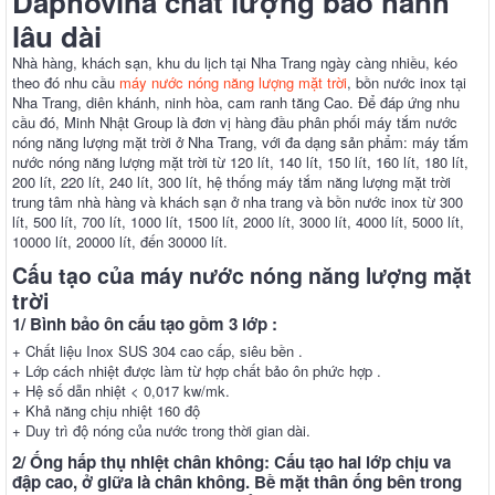
Daphovina chất lượng bảo hành
lâu dài
Nhà hàng, khách sạn, khu du lịch tại Nha Trang ngày càng nhiều, kéo
theo đó nhu cầu
máy nước nóng năng lượng mặt trời
, bồn nước inox tại
Nha Trang, diên khánh, ninh hòa, cam ranh tăng Cao. Để đáp ứng nhu
cầu đó, Minh Nhật Group là đơn vị hàng đầu phân phối máy tắm nước
nóng năng lượng mặt trời ở Nha Trang, với đa dạng sản phẩm: máy tắm
nước nóng năng lượng mặt trời từ 120 lít, 140 lít, 150 lít, 160 lít, 180 lít,
200 lít, 220 lít, 240 lít, 300 lít, hệ thống máy tắm năng lượng mặt trời
trung tâm nhà hàng và khách sạn ở nha trang và bồn nước inox từ 300
lít, 500 lít, 700 lít, 1000 lít, 1500 lít, 2000 lít, 3000 lít, 4000 lít, 5000 lít,
10000 lít, 20000 lít, đến 30000 lít.
Cấu tạo của máy nước nóng năng lượng mặt
trời
1/ Bình bảo ôn cấu tạo gồm 3 lớp :
+ Chất liệu Inox SUS 304 cao cấp, siêu bền .
+ Lớp cách nhiệt được làm từ hợp chất bảo ôn phức hợp .
+ Hệ số dẫn nhiệt < 0,017 kw/mk.
+ Khả năng chịu nhiệt 160 độ
+ Duy trì độ nóng của nước trong thời gian dài.
2/ Ống hấp thụ nhiệt chân không: Cấu tạo hai lớp chịu va
đập cao, ở giữa là chân không. Bề mặt thân ống bên trong