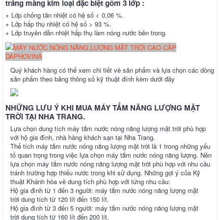
tráng màng kim loại đặc biệt gồm 3 lớp :
+ Lớp chống tản nhiệt có hệ số < 0,06 %.
+ Lớp hấp thụ nhiệt có hệ số > 93 %.
+ Lớp truyền dẫn nhiệt hấp thụ làm nóng nước bên trong.
MÁY NƯỚC NÓNG NĂNG LƯỢNG MẶT TRỜI CAO CẤP
DAPHOVINA
Quý khách hàng có thể xem chi tiết về sản phẩm và lựa chọn các dòng
sản phẩm theo bảng thông số kỹ thuật đính kèm dưới đây
NHỮNG LƯU Ý KHI MUA MÁY TẮM NĂNG LƯỢNG MẶT
TRỜI TẠI NHA TRANG.
Lựa chọn dung tích máy tắm nước nóng năng lượng mặt trời phù hợp
với hộ gia đình, nhà hàng khách sạn tại Nha Trang.
Thể tích máy tắm nước nóng năng lượng mặt trời là 1 trong những yếu
tố quan trọng trong việc lựa chọn máy tắm nước nóng năng lượng. Nên
lựa chọn máy tắm nước nóng năng lượng mặt trời phù hợp với nhu cầu
tránh trường hợp thiếu nước trong khi sử dụng. Những gợi ý của Kỹ
thuật Khánh hòa về dung tích phù hợp với từng nhu cầu:
Hộ gia đình từ 1 đến 3 người: máy tắm nước nóng năng lượng mặt
trời dung tích từ 120 lít đến 150 lít.
Hộ gia đình từ 3 đến 5 người: máy tắm nước nóng năng lượng mặt
trời dung tích từ 160 lít đến 200 lít.