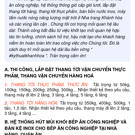
ăn công nghiệp, hệ thống thông gió cấp gió tươi, lắp đặt
thang tời hàng, thang tời thực phẩm, bán bồn nước inox, máy
tắm nước nóng năng lượng mặt trời ở Nha trang Khánh hòa
và các vùng lân cận . Chúng tôi coi trọng mối quan hệ lâu
dài: Thành công bắt đầu từ việc khởi tạo mối quan hệ hợp
tác tin tưởng, chính sách hỗ trợ, hậu mãi tạo cho khách hàng
niềm tin hoàn toàn khi trao công việc cho Chúng tôi. Đó là
cách duy trì mối quan hệ dài lâu bền vững "
#kythuatkhanhhoa ". Trân trọng cảm ơn!
A. THI CÔNG, LẮP ĐẶT THANG TỜI VẬN CHUYỂN THỰC
PHẨM, THANG VẬN CHUYỂN HÀNG HOÁ
1.
THANG TỜI THỰC PHẨM, THỨC ĂN
:
Tải trọng từ 50kg,
100kg, 150kg, 200kg, 250kg, 300kg... Nhận thiết kế theo yêu cầu,
thang máy đi lên 2 tầng, 3 tầng, 4 tầng, 5 tầng, 6 tầng
2.
THANG TỜI HÀNG HÓA
:
Tải trọng từ 350kg, 400kg, 500kg, 1
tấn, 1,5 tấn. Nhận thiết kế theo yêu cầu, thang máy đi lên 2 tầng,
3 tầng, 4 tầng ...
B. HỆ THỐNG HÚT MÙI KHÓI BẾP ĂN CÔNG NGHIỆP VÀ
BÀN KỆ INOX CHO BẾP ĂN CÔNG NGHIỆP TẠI NHÀ
HÀNG, QUÁN ĂN ....