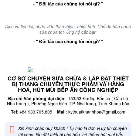
- " Đối tác của chúng tôi nói gì? "
Dịch vụ tiện lơi, nhân viên thân thiện, nhiệt tình. Chế độ bảo hành
sửa chữa tốt. Ủng hộ các bạn
- " Đối tác của chúng tôi nói gì? "
CƠ SỞ CHUYÊN SỬA CHỮA & LẮP ĐẶT THIẾT
BỊ THANG CHUYỂN THỰC PHẨM VÀ HÀNG
HOÁ, HÚT MÙI BẾP ĂN CÔNG NGHIỆP
Địa chỉ Văn phòng đại diện
: 153/53 Đường Bến cá ( Cầu hộ
Nha trang ), Phường Ngọc hiệp, TP. Nha trang, Tỉnh Khánh hòa
Tel
: +84 933.705.805
Mail:
kythuatkhanhhoa@gmail.com
Xin kính chào quý khách ! Tự hào là đơn vị uy tín chuyên
thi công, lắp đặt thiết bị nhà bếp, hệ thống hút mùi bếp